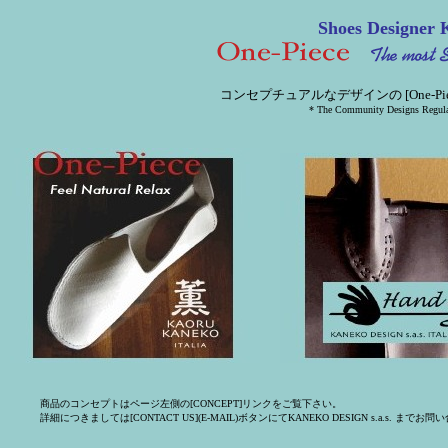
Shoes Designe
コンセプチュアルなデザインの [One-P
* The Community Designs Regul
商品のコンセプトはページ左側の[CONCEPT]リンクをご覧下さい。
詳細につきましては[CONTACT US](E-MAIL)ボタンにてKANEKO DESIGN s.a.s. まで